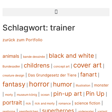
Schlagwort: trainer
zurück zum Portfolio
black and white
animals
|
|
|
bande dessinée
cover art
childrens
|
|
|
|
Bundesadler
concept art
fanart
|
|
|
Das Grundgesetz der Tiere
creature design
horror
fantasy
humor
|
|
|
|
monster
Illustration
pin-up art
Pin Up
|
|
|
|
|
|
morty
museum könig
ocean
portrait
|
|
|
|
|
science fiction
rick
rick and morty
romance
superheroes
|
|
|
|
seahorse
seepferdchen
underwater
variant